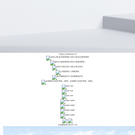
产品中心
/
PRODUCTS
动态心电/血压检测系统
静态心电检测系统
动态心电记录仪
心电检测仪
高压氧舱监护仪
多参数中央监护系统（遥测）
test
test
test
tupian
tupian
tupian
tupian
走进康如来
/
ABOUT US