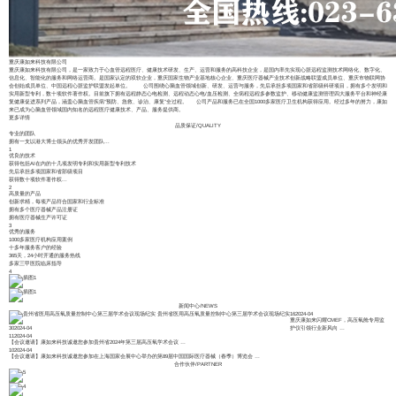
重庆康如来科技有限公司
重庆康如来科技有限公司，是一家致力于心血管远程医疗、健康技术研发、生产、运营和服务的高科技企业，是国内率先实现心脏远程监测技术网络化、数字化、
信息化、智能化的服务和网络运营商。是国家认定的双软企业，重庆国家生物产业基地核心企业、重庆医疗器械产业技术创新战略联盟成员单位、重庆市物联网协
会创始成员单位、中国远程心脏监护联盟发起单位。 公司围绕心脑血管领域创新、研发、运营与服务，先后承担多项国家和省部级科研项目，拥有多个发明和
实用新型专利，数十项软件著作权。目前旗下拥有远程静态心电检测、远程动态心电/血压检测、全病程远程多参数监护、移动健康监测管理四大服务平台和神经康
复健康促进系列产品，涵盖心脑血管疾病“预防、急救、诊治、康复”全过程。 公司产品和服务已在全国1000多家医疗卫生机构获得应用。经过多年的努力，康如
来已成为心脑血管领域国内知名的远程医疗健康技术、产品、服务提供商。
更多详情
品质保证
/
QUALITY
专业的团队
拥有一支以港大博士领头的优秀开发团队...
1
优良的技术
获得包括AI在内的十几项发明专利和实用新型专利技术
先后承担多项国家和省部级项目
获得数十项软件著作权...
2
高质量的产品
创新求精，每项产品符合国家和行业标准
拥有多个医疗器械产品注册证
拥有医疗器械生产许可证
3
优秀的服务
1000多家医疗机构应用案例
十多年服务客户的经验
365天，24小时开通的服务热线
多家三甲医院临床指导
4
新闻中心
/
NEWS
贵州省医用高压氧质量控制中心第三届学术会议现场纪实
16
2024-04
重庆康如来闪耀CMEF，高压氧舱专用监
30
2024-04
护仪引领行业新风向
…
11
2024-04
【会议邀请】康如来科技诚邀您参加贵州省2024年第三届高压氧学术会议
…
10
2024-04
【会议邀请】康如来科技诚邀您参加在上海国家会展中心举办的第89届中国国际医疗器械（春季）博览会
…
合作伙伴
/
PARTNER