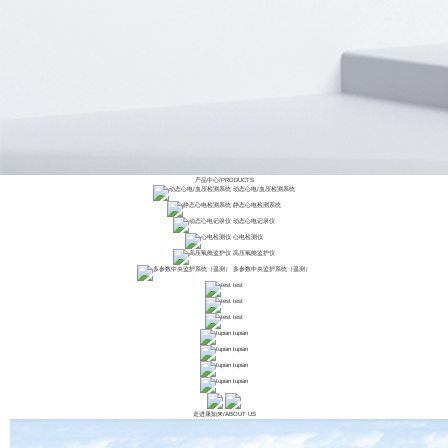
产品中心
/
PRODUCTS
动态心电/血压检测系统
静态心电检测系统
动态心电记录仪
心电检测仪
高压氧舱监护仪
多参数中央监护系统（遥测）
test
test
test
tupian
tupian
tupian
tupian
走进康如来
/
ABOUT US