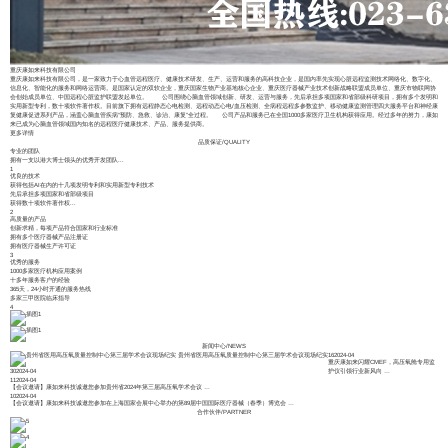
重庆康如来科技有限公司
重庆康如来科技有限公司，是一家致力于心血管远程医疗、健康技术研发、生产、运营和服务的高科技企业，是国内率先实现心脏远程监测技术网络化、数字化、
信息化、智能化的服务和网络运营商。是国家认定的双软企业，重庆国家生物产业基地核心企业、重庆医疗器械产业技术创新战略联盟成员单位、重庆市物联网协
会创始成员单位、中国远程心脏监护联盟发起单位。 公司围绕心脑血管领域创新、研发、运营与服务，先后承担多项国家和省部级科研项目，拥有多个发明和
实用新型专利，数十项软件著作权。目前旗下拥有远程静态心电检测、远程动态心电/血压检测、全病程远程多参数监护、移动健康监测管理四大服务平台和神经康
复健康促进系列产品，涵盖心脑血管疾病“预防、急救、诊治、康复”全过程。 公司产品和服务已在全国1000多家医疗卫生机构获得应用。经过多年的努力，康如
来已成为心脑血管领域国内知名的远程医疗健康技术、产品、服务提供商。
更多详情
品质保证
/
QUALITY
专业的团队
拥有一支以港大博士领头的优秀开发团队...
1
优良的技术
获得包括AI在内的十几项发明专利和实用新型专利技术
先后承担多项国家和省部级项目
获得数十项软件著作权...
2
高质量的产品
创新求精，每项产品符合国家和行业标准
拥有多个医疗器械产品注册证
拥有医疗器械生产许可证
3
优秀的服务
1000多家医疗机构应用案例
十多年服务客户的经验
365天，24小时开通的服务热线
多家三甲医院临床指导
4
新闻中心
/
NEWS
贵州省医用高压氧质量控制中心第三届学术会议现场纪实
16
2024-04
重庆康如来闪耀CMEF，高压氧舱专用监
30
2024-04
护仪引领行业新风向
…
11
2024-04
【会议邀请】康如来科技诚邀您参加贵州省2024年第三届高压氧学术会议
…
10
2024-04
【会议邀请】康如来科技诚邀您参加在上海国家会展中心举办的第89届中国国际医疗器械（春季）博览会
…
合作伙伴
/
PARTNER