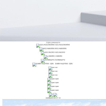
产品中心
/
PRODUCTS
动态心电/血压检测系统
静态心电检测系统
动态心电记录仪
心电检测仪
高压氧舱监护仪
多参数中央监护系统（遥测）
test
test
test
tupian
tupian
tupian
tupian
走进康如来
/
ABOUT US