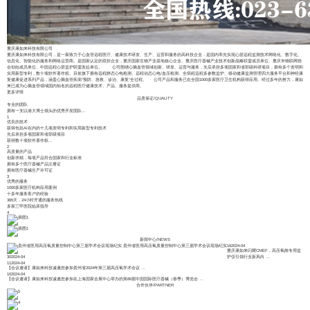
重庆康如来科技有限公司
重庆康如来科技有限公司，是一家致力于心血管远程医疗、健康技术研发、生产、运营和服务的高科技企业，是国内率先实现心脏远程监测技术网络化、数字化、
信息化、智能化的服务和网络运营商。是国家认定的双软企业，重庆国家生物产业基地核心企业、重庆医疗器械产业技术创新战略联盟成员单位、重庆市物联网协
会创始成员单位、中国远程心脏监护联盟发起单位。 公司围绕心脑血管领域创新、研发、运营与服务，先后承担多项国家和省部级科研项目，拥有多个发明和
实用新型专利，数十项软件著作权。目前旗下拥有远程静态心电检测、远程动态心电/血压检测、全病程远程多参数监护、移动健康监测管理四大服务平台和神经康
复健康促进系列产品，涵盖心脑血管疾病“预防、急救、诊治、康复”全过程。 公司产品和服务已在全国1000多家医疗卫生机构获得应用。经过多年的努力，康如
来已成为心脑血管领域国内知名的远程医疗健康技术、产品、服务提供商。
更多详情
品质保证
/
QUALITY
专业的团队
拥有一支以港大博士领头的优秀开发团队...
1
优良的技术
获得包括AI在内的十几项发明专利和实用新型专利技术
先后承担多项国家和省部级项目
获得数十项软件著作权...
2
高质量的产品
创新求精，每项产品符合国家和行业标准
拥有多个医疗器械产品注册证
拥有医疗器械生产许可证
3
优秀的服务
1000多家医疗机构应用案例
十多年服务客户的经验
365天，24小时开通的服务热线
多家三甲医院临床指导
4
新闻中心
/
NEWS
贵州省医用高压氧质量控制中心第三届学术会议现场纪实
16
2024-04
重庆康如来闪耀CMEF，高压氧舱专用监
30
2024-04
护仪引领行业新风向
…
11
2024-04
【会议邀请】康如来科技诚邀您参加贵州省2024年第三届高压氧学术会议
…
10
2024-04
【会议邀请】康如来科技诚邀您参加在上海国家会展中心举办的第89届中国国际医疗器械（春季）博览会
…
合作伙伴
/
PARTNER