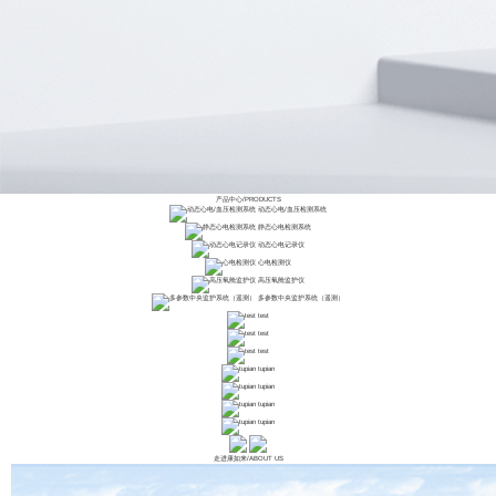
产品中心
/
PRODUCTS
动态心电/血压检测系统
静态心电检测系统
动态心电记录仪
心电检测仪
高压氧舱监护仪
多参数中央监护系统（遥测）
test
test
test
tupian
tupian
tupian
tupian
走进康如来
/
ABOUT US