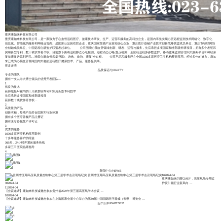
重庆康如来科技有限公司
重庆康如来科技有限公司，是一家致力于心血管远程医疗、健康技术研发、生产、运营和服务的高科技企业，是国内率先实现心脏远程监测技术网络化、数字化、
信息化、智能化的服务和网络运营商。是国家认定的双软企业，重庆国家生物产业基地核心企业、重庆医疗器械产业技术创新战略联盟成员单位、重庆市物联网协
会创始成员单位、中国远程心脏监护联盟发起单位。 公司围绕心脑血管领域创新、研发、运营与服务，先后承担多项国家和省部级科研项目，拥有多个发明和
实用新型专利，数十项软件著作权。目前旗下拥有远程静态心电检测、远程动态心电/血压检测、全病程远程多参数监护、移动健康监测管理四大服务平台和神经康
复健康促进系列产品，涵盖心脑血管疾病“预防、急救、诊治、康复”全过程。 公司产品和服务已在全国1000多家医疗卫生机构获得应用。经过多年的努力，康如
来已成为心脑血管领域国内知名的远程医疗健康技术、产品、服务提供商。
更多详情
品质保证
/
QUALITY
专业的团队
拥有一支以港大博士领头的优秀开发团队...
1
优良的技术
获得包括AI在内的十几项发明专利和实用新型专利技术
先后承担多项国家和省部级项目
获得数十项软件著作权...
2
高质量的产品
创新求精，每项产品符合国家和行业标准
拥有多个医疗器械产品注册证
拥有医疗器械生产许可证
3
优秀的服务
1000多家医疗机构应用案例
十多年服务客户的经验
365天，24小时开通的服务热线
多家三甲医院临床指导
4
新闻中心
/
NEWS
贵州省医用高压氧质量控制中心第三届学术会议现场纪实
16
2024-04
重庆康如来闪耀CMEF，高压氧舱专用监
30
2024-04
护仪引领行业新风向
…
11
2024-04
【会议邀请】康如来科技诚邀您参加贵州省2024年第三届高压氧学术会议
…
10
2024-04
【会议邀请】康如来科技诚邀您参加在上海国家会展中心举办的第89届中国国际医疗器械（春季）博览会
…
合作伙伴
/
PARTNER