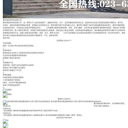
重庆康如来科技有限公司
重庆康如来科技有限公司，是一家致力于心血管远程医疗、健康技术研发、生产、运营和服务的高科技企业，是国内率先实现心脏远程监测技术网络化、数字化、
信息化、智能化的服务和网络运营商。是国家认定的双软企业，重庆国家生物产业基地核心企业、重庆医疗器械产业技术创新战略联盟成员单位、重庆市物联网协
会创始成员单位、中国远程心脏监护联盟发起单位。 公司围绕心脑血管领域创新、研发、运营与服务，先后承担多项国家和省部级科研项目，拥有多个发明和
实用新型专利，数十项软件著作权。目前旗下拥有远程静态心电检测、远程动态心电/血压检测、全病程远程多参数监护、移动健康监测管理四大服务平台和神经康
复健康促进系列产品，涵盖心脑血管疾病“预防、急救、诊治、康复”全过程。 公司产品和服务已在全国1000多家医疗卫生机构获得应用。经过多年的努力，康如
来已成为心脑血管领域国内知名的远程医疗健康技术、产品、服务提供商。
更多详情
品质保证
/
QUALITY
专业的团队
拥有一支以港大博士领头的优秀开发团队...
1
优良的技术
获得包括AI在内的十几项发明专利和实用新型专利技术
先后承担多项国家和省部级项目
获得数十项软件著作权...
2
高质量的产品
创新求精，每项产品符合国家和行业标准
拥有多个医疗器械产品注册证
拥有医疗器械生产许可证
3
优秀的服务
1000多家医疗机构应用案例
十多年服务客户的经验
365天，24小时开通的服务热线
多家三甲医院临床指导
4
新闻中心
/
NEWS
贵州省医用高压氧质量控制中心第三届学术会议现场纪实
16
2024-04
重庆康如来闪耀CMEF，高压氧舱专用监
30
2024-04
护仪引领行业新风向
…
11
2024-04
【会议邀请】康如来科技诚邀您参加贵州省2024年第三届高压氧学术会议
…
10
2024-04
【会议邀请】康如来科技诚邀您参加在上海国家会展中心举办的第89届中国国际医疗器械（春季）博览会
…
合作伙伴
/
PARTNER