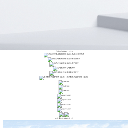
产品中心
/
PRODUCTS
动态心电/血压检测系统
静态心电检测系统
动态心电记录仪
心电检测仪
高压氧舱监护仪
多参数中央监护系统（遥测）
test
test
test
tupian
tupian
tupian
tupian
走进康如来
/
ABOUT US