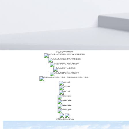
产品中心
/
PRODUCTS
动态心电/血压检测系统
静态心电检测系统
动态心电记录仪
心电检测仪
高压氧舱监护仪
多参数中央监护系统（遥测）
test
test
test
tupian
tupian
tupian
tupian
走进康如来
/
ABOUT US