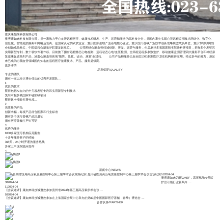
重庆康如来科技有限公司
重庆康如来科技有限公司，是一家致力于心血管远程医疗、健康技术研发、生产、运营和服务的高科技企业，是国内率先实现心脏远程监测技术网络化、数字化、
信息化、智能化的服务和网络运营商。是国家认定的双软企业，重庆国家生物产业基地核心企业、重庆医疗器械产业技术创新战略联盟成员单位、重庆市物联网协
会创始成员单位、中国远程心脏监护联盟发起单位。 公司围绕心脑血管领域创新、研发、运营与服务，先后承担多项国家和省部级科研项目，拥有多个发明和
实用新型专利，数十项软件著作权。目前旗下拥有远程静态心电检测、远程动态心电/血压检测、全病程远程多参数监护、移动健康监测管理四大服务平台和神经康
复健康促进系列产品，涵盖心脑血管疾病“预防、急救、诊治、康复”全过程。 公司产品和服务已在全国1000多家医疗卫生机构获得应用。经过多年的努力，康如
来已成为心脑血管领域国内知名的远程医疗健康技术、产品、服务提供商。
更多详情
品质保证
/
QUALITY
专业的团队
拥有一支以港大博士领头的优秀开发团队...
1
优良的技术
获得包括AI在内的十几项发明专利和实用新型专利技术
先后承担多项国家和省部级项目
获得数十项软件著作权...
2
高质量的产品
创新求精，每项产品符合国家和行业标准
拥有多个医疗器械产品注册证
拥有医疗器械生产许可证
3
优秀的服务
1000多家医疗机构应用案例
十多年服务客户的经验
365天，24小时开通的服务热线
多家三甲医院临床指导
4
新闻中心
/
NEWS
贵州省医用高压氧质量控制中心第三届学术会议现场纪实
16
2024-04
重庆康如来闪耀CMEF，高压氧舱专用监
30
2024-04
护仪引领行业新风向
…
11
2024-04
【会议邀请】康如来科技诚邀您参加贵州省2024年第三届高压氧学术会议
…
10
2024-04
【会议邀请】康如来科技诚邀您参加在上海国家会展中心举办的第89届中国国际医疗器械（春季）博览会
…
合作伙伴
/
PARTNER