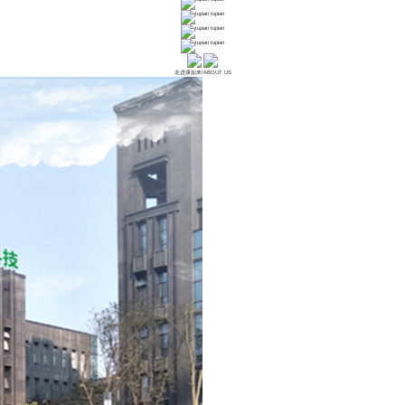
tupian
tupian
tupian
走进康如来
/
ABOUT US