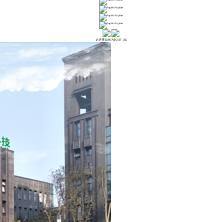
tupian
tupian
tupian
走进康如来
/
ABOUT US