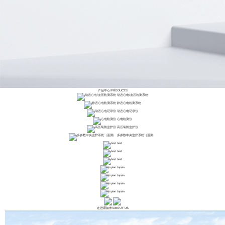
产品中心
/
PRODUCTS
动态心电/血压检测系统
静态心电检测系统
动态心电记录仪
心电检测仪
高压氧舱监护仪
多参数中央监护系统（遥测）
test
test
test
tupian
tupian
tupian
tupian
走进康如来
/
ABOUT US