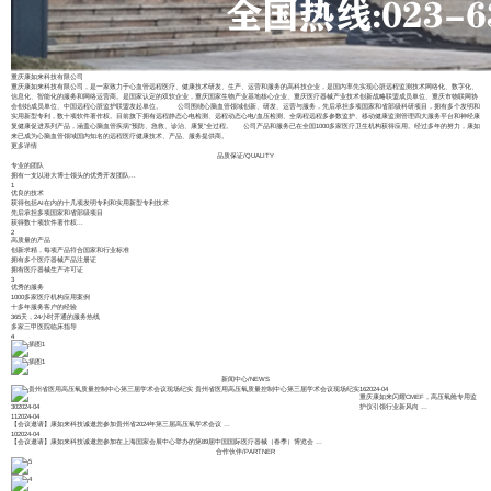
重庆康如来科技有限公司
重庆康如来科技有限公司，是一家致力于心血管远程医疗、健康技术研发、生产、运营和服务的高科技企业，是国内率先实现心脏远程监测技术网络化、数字化、
信息化、智能化的服务和网络运营商。是国家认定的双软企业，重庆国家生物产业基地核心企业、重庆医疗器械产业技术创新战略联盟成员单位、重庆市物联网协
会创始成员单位、中国远程心脏监护联盟发起单位。 公司围绕心脑血管领域创新、研发、运营与服务，先后承担多项国家和省部级科研项目，拥有多个发明和
实用新型专利，数十项软件著作权。目前旗下拥有远程静态心电检测、远程动态心电/血压检测、全病程远程多参数监护、移动健康监测管理四大服务平台和神经康
复健康促进系列产品，涵盖心脑血管疾病“预防、急救、诊治、康复”全过程。 公司产品和服务已在全国1000多家医疗卫生机构获得应用。经过多年的努力，康如
来已成为心脑血管领域国内知名的远程医疗健康技术、产品、服务提供商。
更多详情
品质保证
/
QUALITY
专业的团队
拥有一支以港大博士领头的优秀开发团队...
1
优良的技术
获得包括AI在内的十几项发明专利和实用新型专利技术
先后承担多项国家和省部级项目
获得数十项软件著作权...
2
高质量的产品
创新求精，每项产品符合国家和行业标准
拥有多个医疗器械产品注册证
拥有医疗器械生产许可证
3
优秀的服务
1000多家医疗机构应用案例
十多年服务客户的经验
365天，24小时开通的服务热线
多家三甲医院临床指导
4
新闻中心
/
NEWS
贵州省医用高压氧质量控制中心第三届学术会议现场纪实
16
2024-04
重庆康如来闪耀CMEF，高压氧舱专用监
30
2024-04
护仪引领行业新风向
…
11
2024-04
【会议邀请】康如来科技诚邀您参加贵州省2024年第三届高压氧学术会议
…
10
2024-04
【会议邀请】康如来科技诚邀您参加在上海国家会展中心举办的第89届中国国际医疗器械（春季）博览会
…
合作伙伴
/
PARTNER