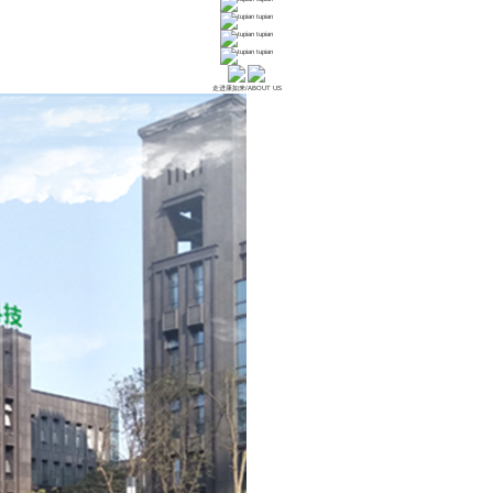
tupian
tupian
tupian
走进康如来
/
ABOUT US