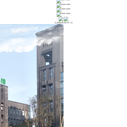
tupian
tupian
tupian
走进康如来
/
ABOUT US