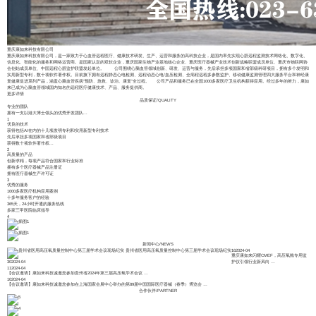
重庆康如来科技有限公司
重庆康如来科技有限公司，是一家致力于心血管远程医疗、健康技术研发、生产、运营和服务的高科技企业，是国内率先实现心脏远程监测技术网络化、数字化、
信息化、智能化的服务和网络运营商。是国家认定的双软企业，重庆国家生物产业基地核心企业、重庆医疗器械产业技术创新战略联盟成员单位、重庆市物联网协
会创始成员单位、中国远程心脏监护联盟发起单位。 公司围绕心脑血管领域创新、研发、运营与服务，先后承担多项国家和省部级科研项目，拥有多个发明和
实用新型专利，数十项软件著作权。目前旗下拥有远程静态心电检测、远程动态心电/血压检测、全病程远程多参数监护、移动健康监测管理四大服务平台和神经康
复健康促进系列产品，涵盖心脑血管疾病“预防、急救、诊治、康复”全过程。 公司产品和服务已在全国1000多家医疗卫生机构获得应用。经过多年的努力，康如
来已成为心脑血管领域国内知名的远程医疗健康技术、产品、服务提供商。
更多详情
品质保证
/
QUALITY
专业的团队
拥有一支以港大博士领头的优秀开发团队...
1
优良的技术
获得包括AI在内的十几项发明专利和实用新型专利技术
先后承担多项国家和省部级项目
获得数十项软件著作权...
2
高质量的产品
创新求精，每项产品符合国家和行业标准
拥有多个医疗器械产品注册证
拥有医疗器械生产许可证
3
优秀的服务
1000多家医疗机构应用案例
十多年服务客户的经验
365天，24小时开通的服务热线
多家三甲医院临床指导
4
新闻中心
/
NEWS
贵州省医用高压氧质量控制中心第三届学术会议现场纪实
16
2024-04
重庆康如来闪耀CMEF，高压氧舱专用监
30
2024-04
护仪引领行业新风向
…
11
2024-04
【会议邀请】康如来科技诚邀您参加贵州省2024年第三届高压氧学术会议
…
10
2024-04
【会议邀请】康如来科技诚邀您参加在上海国家会展中心举办的第89届中国国际医疗器械（春季）博览会
…
合作伙伴
/
PARTNER