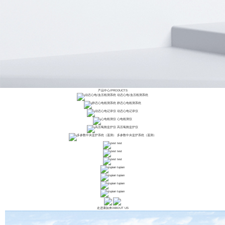
产品中心
/
PRODUCTS
动态心电/血压检测系统
静态心电检测系统
动态心电记录仪
心电检测仪
高压氧舱监护仪
多参数中央监护系统（遥测）
test
test
test
tupian
tupian
tupian
tupian
走进康如来
/
ABOUT US