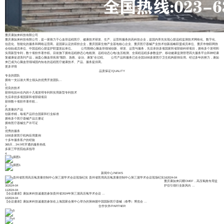
重庆康如来科技有限公司
重庆康如来科技有限公司，是一家致力于心血管远程医疗、健康技术研发、生产、运营和服务的高科技企业，是国内率先实现心脏远程监测技术网络化、数字化、
信息化、智能化的服务和网络运营商。是国家认定的双软企业，重庆国家生物产业基地核心企业、重庆医疗器械产业技术创新战略联盟成员单位、重庆市物联网协
会创始成员单位、中国远程心脏监护联盟发起单位。 公司围绕心脑血管领域创新、研发、运营与服务，先后承担多项国家和省部级科研项目，拥有多个发明和
实用新型专利，数十项软件著作权。目前旗下拥有远程静态心电检测、远程动态心电/血压检测、全病程远程多参数监护、移动健康监测管理四大服务平台和神经康
复健康促进系列产品，涵盖心脑血管疾病“预防、急救、诊治、康复”全过程。 公司产品和服务已在全国1000多家医疗卫生机构获得应用。经过多年的努力，康如
来已成为心脑血管领域国内知名的远程医疗健康技术、产品、服务提供商。
更多详情
品质保证
/
QUALITY
专业的团队
拥有一支以港大博士领头的优秀开发团队...
1
优良的技术
获得包括AI在内的十几项发明专利和实用新型专利技术
先后承担多项国家和省部级项目
获得数十项软件著作权...
2
高质量的产品
创新求精，每项产品符合国家和行业标准
拥有多个医疗器械产品注册证
拥有医疗器械生产许可证
3
优秀的服务
1000多家医疗机构应用案例
十多年服务客户的经验
365天，24小时开通的服务热线
多家三甲医院临床指导
4
新闻中心
/
NEWS
贵州省医用高压氧质量控制中心第三届学术会议现场纪实
16
2024-04
重庆康如来闪耀CMEF，高压氧舱专用监
30
2024-04
护仪引领行业新风向
…
11
2024-04
【会议邀请】康如来科技诚邀您参加贵州省2024年第三届高压氧学术会议
…
10
2024-04
【会议邀请】康如来科技诚邀您参加在上海国家会展中心举办的第89届中国国际医疗器械（春季）博览会
…
合作伙伴
/
PARTNER