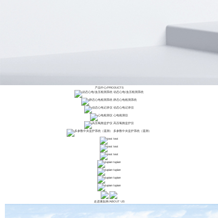
产品中心
/
PRODUCTS
动态心电/血压检测系统
静态心电检测系统
动态心电记录仪
心电检测仪
高压氧舱监护仪
多参数中央监护系统（遥测）
test
test
test
tupian
tupian
tupian
tupian
走进康如来
/
ABOUT US